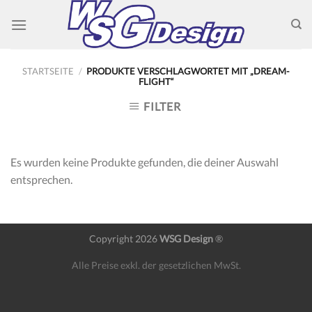
Skip
to
content
STARTSEITE
/
PRODUKTE VERSCHLAGWORTET MIT „DREAM-
FLIGHT“
FILTER
Es wurden keine Produkte gefunden, die deiner Auswahl
entsprechen.
Copyright 2026
WSG Design
®
Alle Preise exkl. der gesetzlichen MwSt.