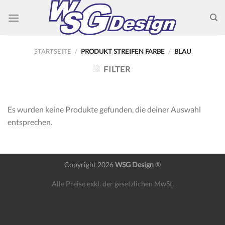
Skip
to
content
STARTSEITE
/
PRODUKT STREIFEN FARBE
/
BLAU
FILTER
Es wurden keine Produkte gefunden, die deiner Auswahl
entsprechen.
Copyright 2026
WSG Design
®
Alle Preise exkl. der gesetzlichen MwSt.