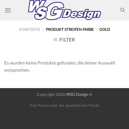
Skip
to
content
STARTSEITE
/
PRODUKT STREIFEN FARBE
/
GOLD
FILTER
Es wurden keine Produkte gefunden, die deiner Auswahl
entsprechen.
Copyright 2026
WSG Design
®
Alle Preise exkl. der gesetzlichen MwSt.