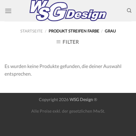
Skip
to
content
STARTSEITE
/
PRODUKT STREIFEN FARBE
/
GRAU
FILTER
Es wurden keine Produkte gefunden, die deiner Auswahl
entsprechen.
Copyright 2026
WSG Design
®
Alle Preise exkl. der gesetzlichen MwSt.