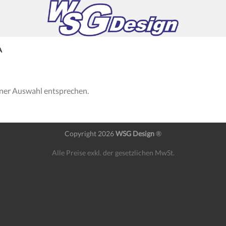
A
iner Auswahl entsprechen.
Copyright 2026
WSG Design
®
Alle Preise exkl. der gesetzlichen MwSt.